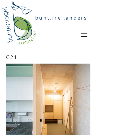
bunt.frei.anders.
C21